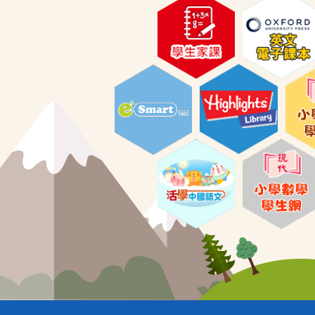
30/06/2026
29/06/2026
2025年度校際音樂節
2025年度香港小學數學精
12/06/2026
12/06/2026
英選拔賽
與校長午膳
第六十一屆學校舞蹈節及
元朗區校際舞蹈比賽
26/06/2026
26/06/2026
2025年度天馬盃全港中英
2025年度全港小學校際體
08/06/2026
05/06/2026
文硬筆書法比賽
操比賽
Now TV STEM獎勵計劃
六年級畢業拍照花絮
2026 School Tour-科學
夢想無限大