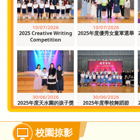
10/07/2026
10/07/2026
2025 Creative Writing
2025年度優秀女童軍選舉
Competition
23/06/2026
23/06/2026
2026年度童軍十八鄉區周
四年級珠海航天航空探索
年會議
之旅
30/06/2026
30/06/2026
2025年度天水圍的孩子獎
2025年度學校舞蹈節
勵計劃
22/06/2026
20/06/2026
五、六年級中文故事演講
AI生成動畫課程暨聯校比
校園掠影
比賽
賽頒獎禮