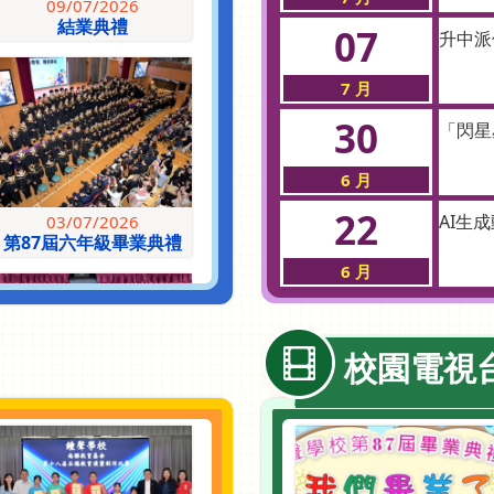
09/07/2026
結業典禮
07
升中派
7 月
30
「閃星
6 月
22
AI生
03/07/2026
第87屆六年級畢業典禮
6 月
22
AI生
校園電視
6 月
15
2025
24/06/2026
6 月
STEAM跨科研習體驗活動
暨四軸機解難大賽