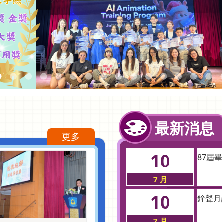
最新消息
更多
10
87屆
7 月
10
鐘聲月訊
7 月