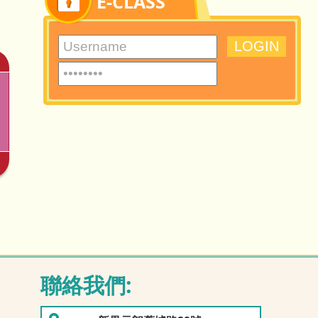
E-CLASS
01/04/2026
16/03/2026
英語話劇-花木蘭
第51屆瑞士日內瓦國際發
明展
09/02/2026
21/01/2026
四年級科學科「小小生態
全港首間小學走訪迪拜經
科學家」長洲...
貿辦，與陳尚...
聯絡我們: