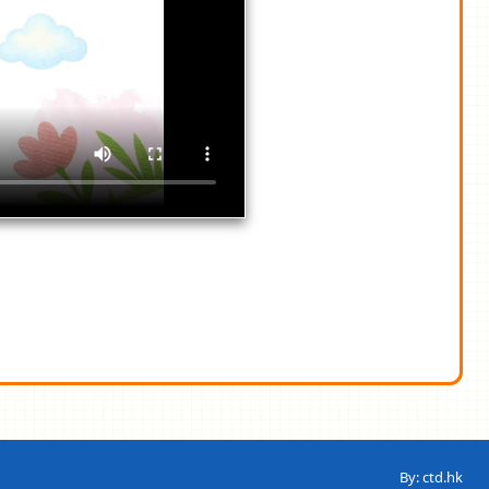
By: ctd.hk