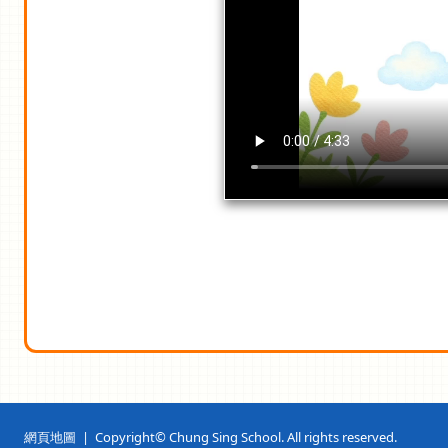
網頁地圖
| Copyright© Chung Sing School. All rights reserved.