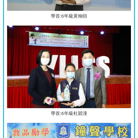
學首:6年級黃翰頤
學首:6年級杜穎潼