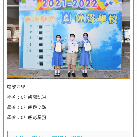
獲獎同學
學首：6年級郭凱琳
學首：6年級殷文瀚
學首：6年級彭星澄