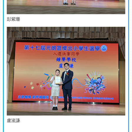
彭紫珊
盧浚謙