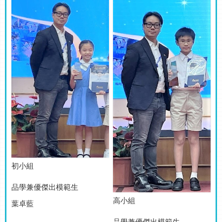
初小組
品學兼優傑出模範生
高小組
葉卓藍
品學兼優傑出模範生