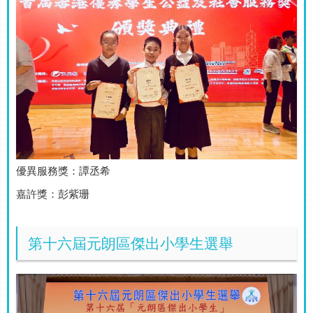
優異服務獎：譚丞希
嘉許獎：彭紫珊
第十六屆元朗區傑出小學生選舉