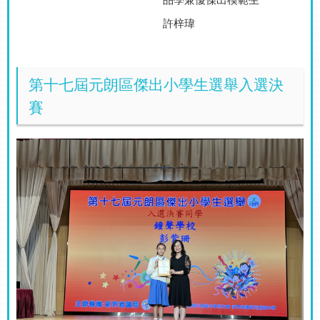
許梓瑋
第十七屆元朗區傑出小學生選舉入選決
賽