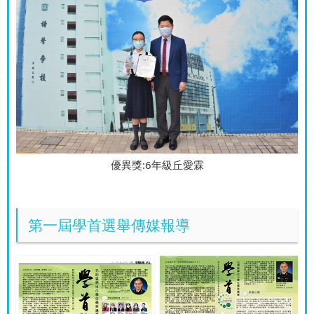
優異獎:6年級丘愛霖
第一屆學首選舉傳媒報導