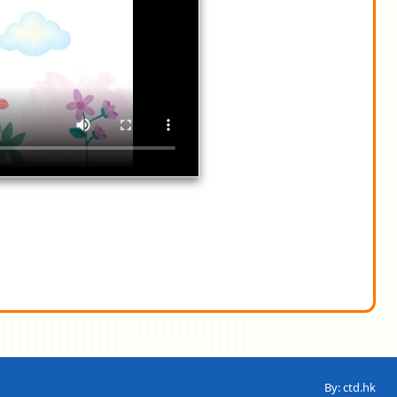
By: ctd.hk