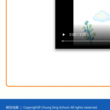
網頁地圖
| Copyright© Chung Sing School. All rights reserved.