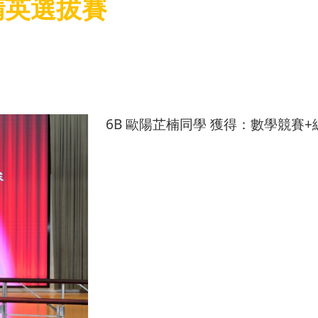
精英選拔賽
6B 歐陽芷楠同學 獲得：數學競賽+