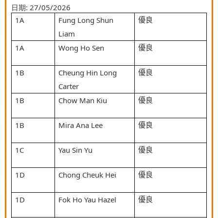
日期:
27/05/2026
1A
Fung Long Shun
優良
Liam
1A
Wong Ho Sen
優良
1B
Cheung Hin Long
優良
Carter
1B
Chow Man Kiu
優良
1B
Mira Ana Lee
優良
1C
Yau Sin Yu
優良
1D
Chong Cheuk Hei
優良
1D
Fok Ho Yau Hazel
優良