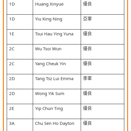
1D
Huang Xinyue
優良
1D
Yiu King Ning
亞軍
1E
Tsui Hau Ying Yuna
優良
2C
Wu Tsoi Wun
優良
2C
Yang Cheuk Yin
優良
2D
Tang Tsz Lui Emma
季軍
2D
Wong Yik Sum
優良
2E
Yip Chun Ting
優良
3A
Chu Sen Ho Dayton
優良