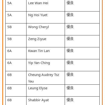
5A
Lee Wan Hei
優良
5A
Ng Hoi Yuet
優良
5B
Wong Cheryl
優良
5B
Zeng Ziyue
優良
6A
Kwan Tin Lan
優良
6A
Yip Yan Ching
優良
6B
Cheung Audrey Tsz
優良
Yau
6B
Leung Elyse
優良
6B
Shabbir Ayat
優良