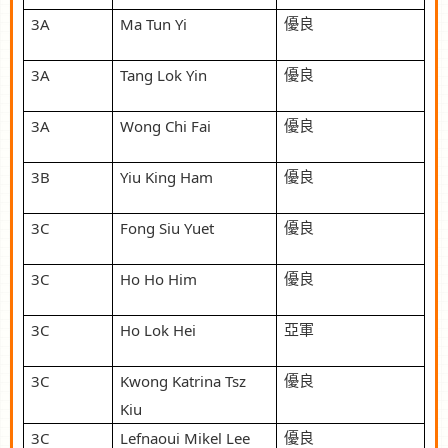
3A
Ma Tun Yi
優良
3A
Tang Lok Yin
優良
3A
Wong Chi Fai
優良
3B
Yiu King Ham
優良
3C
Fong Siu Yuet
優良
3C
Ho Ho Him
優良
3C
Ho Lok Hei
亞軍
3C
Kwong Katrina Tsz
優良
Kiu
3C
Lefnaoui Mikel Lee
優良