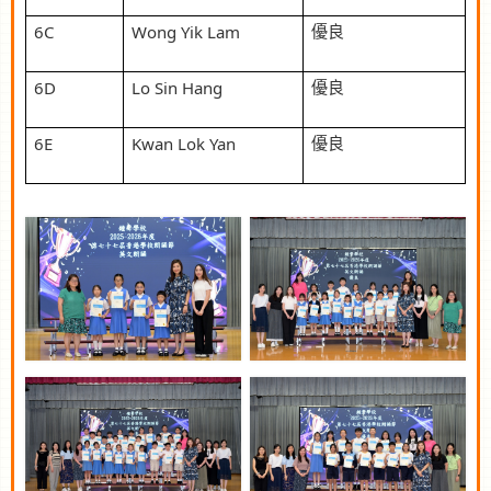
6C
Wong Yik Lam
優良
6D
Lo Sin Hang
優良
6E
Kwan Lok Yan
優良