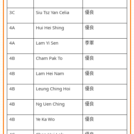
3C
Siu Tsz Yan Celia
優良
4A
Hui Hei Shing
優良
4A
Lam Yi Sen
季軍
4B
Cham Pak To
優良
4B
Lam Hei Nam
優良
4B
Leung Ching Hoi
優良
4B
Ng Uen Ching
優良
4B
Ye Ka Wo
優良