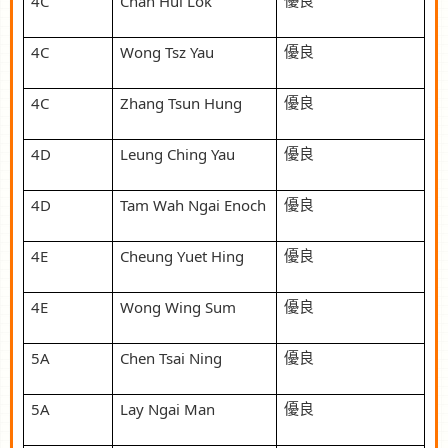
4C
Chan Hui Lok
優良
4C
Wong Tsz Yau
優良
4C
Zhang Tsun Hung
優良
4D
Leung Ching Yau
優良
4D
Tam Wah Ngai Enoch
優良
4E
Cheung Yuet Hing
優良
4E
Wong Wing Sum
優良
5A
Chen Tsai Ning
優良
5A
Lay Ngai Man
優良