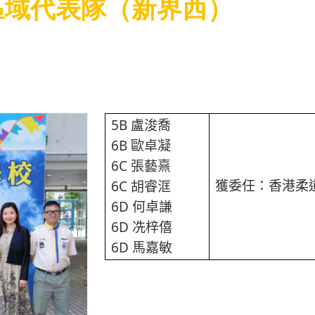
區域代表隊（新界西）
5B
盧浚喬
6B
歐卓凝
6C
張藝熹
6C
獲委任：香港柔
胡睿洭
6D
何卓謙
6D
冼梓僖
6D
馬嘉敏