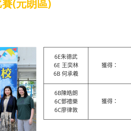
賽(元朗區)
6E
朱德武
6E
王奕林
獲得：
6B
何承羲
6B
陳皓朗
6C
獲得：
鄧禮樂
6C
廖律敦