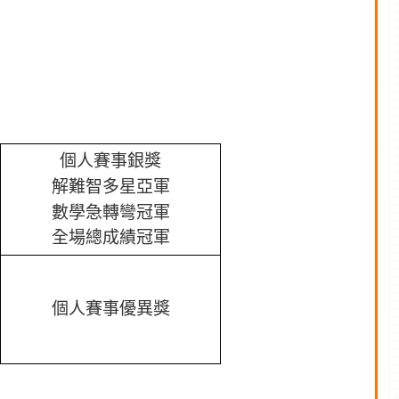
個人賽事銀獎
解難智多星亞軍
數學急轉彎冠軍
全場總成績冠軍
個人賽事優異獎